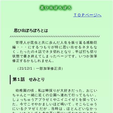
思ひ出ぽろぽろ
ＴＯＰページへ
思ひ出ぽろぽろとは
管理人が昆虫と共に歩んだ人生を振り返る感動巨
編・・・にするつもりが特に思い出せるネタもな
く，たったの４話でネタ切れとなり，半ば打ち切り
状態で書き終えてしまったページです。いつか加筆
修正するかもしれません。
（21/12/1：一部加筆修正済）
第１話 せみとり
幼稚園の頃，私は蝉採りが大好きだった。おじい
ちゃんと一緒に近くの公園へ連れて行ってもらい，
しょっちゅうアブラゼミやニイニイゼミを採ってい
た。今でこそやかましいほど鳴いて，そこらじゅう
にいるクマゼミだが，当時は，ほとんどいなかっ